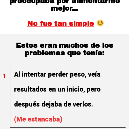
preocupaba por
alimentarme
mejor...
No fue tan
simple
Estos eran muchos de los
problemas que tenía:
Al intentar perder peso, veía
1
resultados en un inicio, pero
después dejaba de verlos.
(Me estancaba)