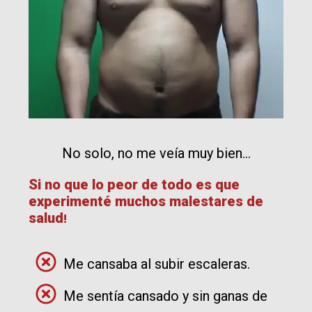
No solo, no me veía muy bien...
Si no que lo peor de todo es que
experimen
té muchos malestares de
salud
!
Me cansaba al subir escaleras.
Me sentía cansado y sin ganas de