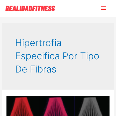
Ir
Men
al
contenido
princ
Hipertrofia
Especifica Por Tipo
De Fibras