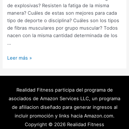
de explosivas? Resisten la fatiga de la misma
manera? Cuáles de estas son mejores para cada
tipo de deporte o disciplina? Cuáles son los tipos
de fibras musculares por grupo muscular? Todos
nacen con la misma cantidad determinada de los
…
Tipos
Leer más »
de
Fibras
musculares:
Características,
Realidad Fitness participa del programa de
Hipertrofia
asociados de Amazon Services LLC, un programa
y
de afiliacion diseñado para generar ingresos al
Entrenamiento
incluir promoción y links hacia Amazon.com.
Copyright © 2026
Realidad Fitness