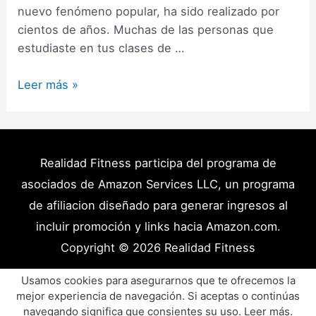
nuevo fenómeno popular, ha sido realizado por
cientos de años. Muchas de las personas que
estudiaste en tus clases de …
Tipos
Leer más »
de
Ayuno
Intermitente:
Cuál
Realidad Fitness participa del programa de
es
asociados de Amazon Services LLC, un programa
el
de afiliacion diseñado para generar ingresos al
mejor
incluir promoción y links hacia Amazon.com.
tipo
Copyright © 2026
Realidad Fitness
de
ayuno
Políticas de Privacidad – Términos y Condiciones
Usamos cookies para asegurarnos que te ofrecemos la
para
mejor experiencia de navegación. Si aceptas o continúas
Disclaimer Médico
Contacto
Artículos
ti?
navegando significa que consientes su uso.
Leer más
.