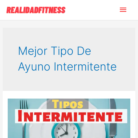
Ir
Men
al
contenido
princ
Mejor Tipo De
Ayuno Intermitente