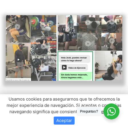
Usamos cookies para asegurarnos que te ofrecemos la
mejor experiencia de navegación. Si aceptas o continúas
Aprenderemos a realizar bien los
navegando significa que consientes su uso.
Leer más
.
Preguntas?
ejercicios y de forma segura.
Aceptar