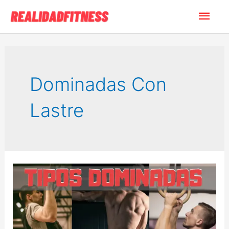
Ir
Men
al
contenido
princ
Dominadas Con
Lastre