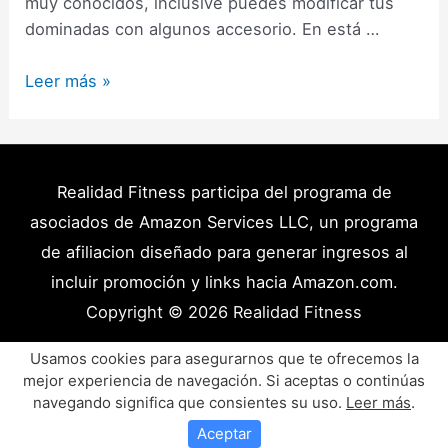
muy conocidos, inclusive puedes modificar tus
dominadas con algunos accesorio. En está …
37
Leer más »
Tipos
de
Dominadas
y
Realidad Fitness participa del programa de
Variaciones:
asociados de Amazon Services LLC, un programa
La
de afiliacion diseñado para generar ingresos al
Guía
incluir promoción y links hacia Amazon.com.
Más
Copyright © 2026
Realidad Fitness
Completa
(2024)
Políticas de Privacidad – Términos y Condiciones
Usamos cookies para asegurarnos que te ofrecemos la
mejor experiencia de navegación. Si aceptas o continúas
Disclaimer Médico
Contacto
Artículos
navegando significa que consientes su uso.
Leer más
.
Productos y Recursos Recomendados
Aceptar