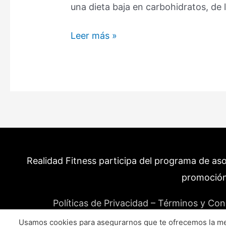
una dieta baja en carbohidratos, de 
Qué
Leer más »
frutas
tienen
menos
azúcar?
Estas
son
las
15
Realidad Fitness participa del programa de as
con
la
promoción
menor
Políticas de Privacidad – Términos y Con
cantidad.
Usamos cookies para asegurarnos que te ofrecemos la mej