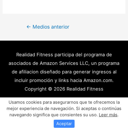
Navegación
←
Medios anterior
de
entradas
Realidad Fitness participa del programa de
asociados de Amazon Services LLC, un programa
de afiliacion diseñado para generar ingresos al
incluir promoción y links hacia Amazon.com.
Copyright © 2026
Realidad Fitness
Políticas de Privacidad – Términos y Condiciones
Usamos cookies para asegurarnos que te ofrecemos la
mejor experiencia de navegación. Si aceptas o continúas
Disclaimer Médico
Contacto
Artículos
navegando significa que consientes su uso.
Leer más
.
Productos y Recursos Recomendados
Aceptar