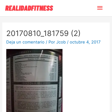
20170810_181759 (2)
Deja un comentario
/ Por
Jcob
/
octubre 4, 2017