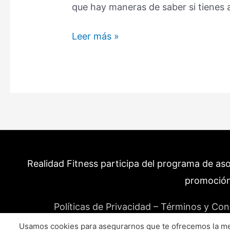
que hay maneras de saber si tienes 
Cuerpo
Leer más »
Mesomorfo:
Características
de
Un
Gran
Potencial
Muscular
(2024)
Realidad Fitness participa del programa de as
promoción
Políticas de Privacidad – Términos y Con
Usamos cookies para asegurarnos que te ofrecemos la mej