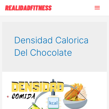
Ir
Men
al
contenido
princ
Densidad Calorica
Del Chocolate