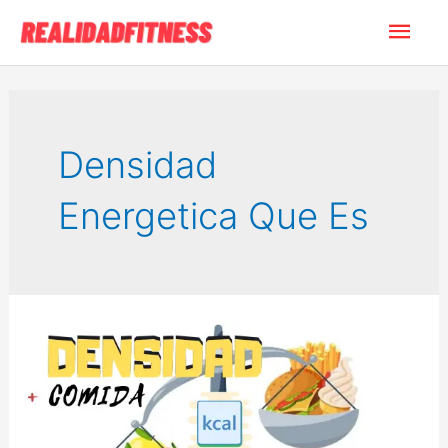
Ir
Men
al
contenido
princ
Densidad
Energetica Que Es