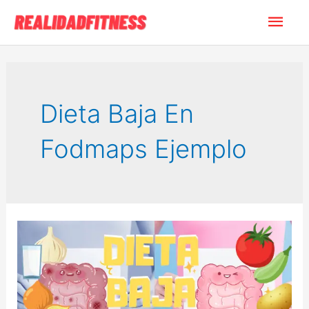
Ir
Men
al
contenido
princ
Dieta Baja En
Fodmaps Ejemplo