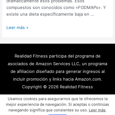
dramáticamente esos problemas. Esos
compuestos son conocidos como «FODMAPs». Y
existe una dieta específicamente baja en …
Dieta
Leer más »
Baja
en
FODMAPS:
Qué
Realidad Fitness participa del programa de
es,
asociados de Amazon Services LLC, un programa
Beneficios
de afiliacion diseñado para generar ingresos al
y
incluir promoción y links hacia Amazon.com.
Cómo
Copyright © 2026
Realidad Fitness
hacerla
(Guía)
Políticas de Privacidad – Términos y Condiciones
Usamos cookies para asegurarnos que te ofrecemos la
mejor experiencia de navegación. Si aceptas o continúas
Disclaimer Médico
Contacto
Artículos
navegando significa que consientes su uso.
Leer más
.
Productos y Recursos Recomendados