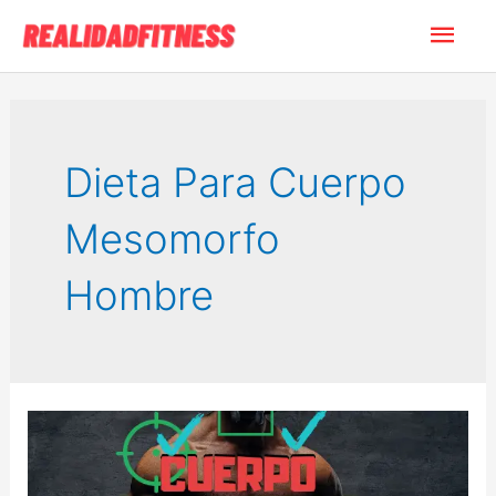
Ir
Men
al
contenido
princ
Dieta Para Cuerpo
Mesomorfo
Hombre