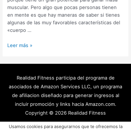
muscular. Pero algo que pocas personas tienen
en mente es que hay maneras de saber si tienes
algunas de las muy favorables características del
«cuerpo …
Cuerpo
Leer más »
Mesomorfo:
Características
de
Un
Realidad Fitness participa del programa de
Gran
asociados de Amazon Services LLC, un programa
Potencial
de afiliacion diseñado para generar ingresos al
Muscular
incluir promoción y links hacia Amazon.com.
(2024)
Copyright © 2026
Realidad Fitness
Políticas de Privacidad – Términos y Condiciones
Usamos cookies para asegurarnos que te ofrecemos la