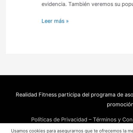
evidencia. También veremos su popu
Dietas
Leer más »
Famosas
Para
Bajar
de
Peso
(Beneficios
y
Riesgos)
Realidad Fitness participa del programa de as
promoción
Políticas de Privacidad – Términos y Con
Usamos cookies para asegurarnos que te ofrecemos la mej