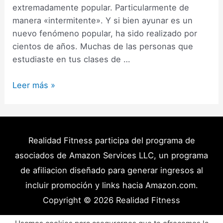
extremadamente popular. Particularmente de
manera «intermitente». Y si bien ayunar es un
nuevo fenómeno popular, ha sido realizado por
cientos de años. Muchas de las personas que
estudiaste en tus clases de …
Tipos
Leer más »
de
Ayuno
Intermitente:
Cuál
Realidad Fitness participa del programa de
es
asociados de Amazon Services LLC, un programa
el
de afiliacion diseñado para generar ingresos al
mejor
incluir promoción y links hacia Amazon.com.
tipo
Copyright © 2026
Realidad Fitness
de
ayuno