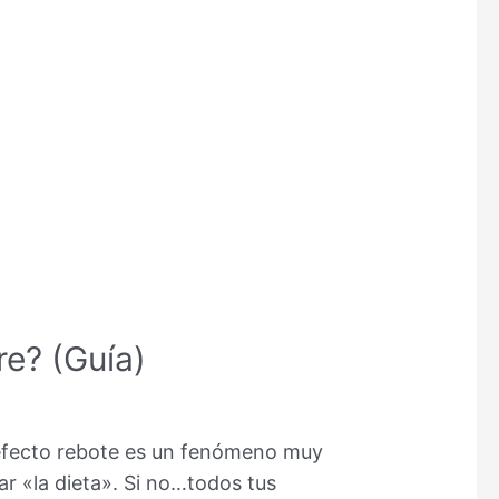
re? (Guía)
l efecto rebote es un fenómeno muy
r «la dieta». Si no…todos tus