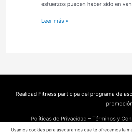
esfuerzos pueden haber sido en van
Cómo
Leer más »
evitar
el
Efecto
Rebote
–
Qué
es
y
Realidad Fitness participa del programa de as
Por
qué
promoción
ocurre?
Políticas de Privacidad – Términos y Con
(Guía)
Usamos cookies para asegurarnos que te ofrecemos la mej