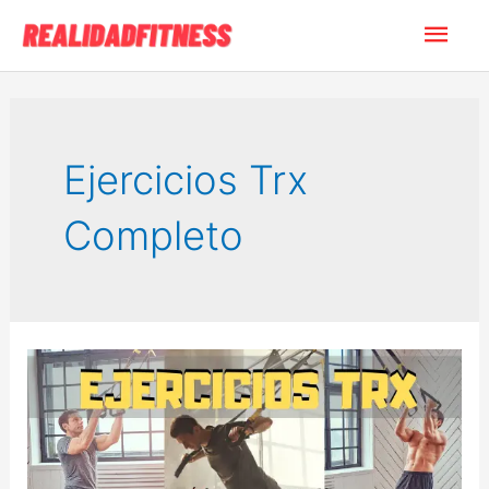
Ir
Men
al
contenido
princ
Ejercicios Trx
Completo