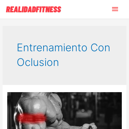
Ir
Men
al
contenido
princ
Entrenamiento Con
Oclusion