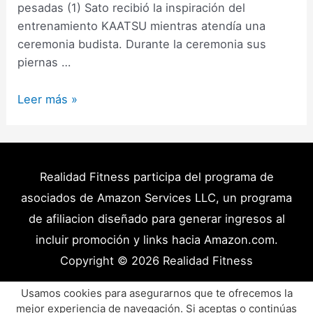
pesadas (1) Sato recibió la inspiración del
entrenamiento KAATSU mientras atendía una
ceremonia budista. Durante la ceremonia sus
piernas …
Entrenamiento
Leer más »
Oclusivo
KAATSU
–
Bajas
Realidad Fitness participa del programa de
cargas
asociados de Amazon Services LLC, un programa
de
de afiliacion diseñado para generar ingresos al
Alta
incluir promoción y links hacia Amazon.com.
Intensidad
Copyright © 2026
Realidad Fitness
(Guía)
Políticas de Privacidad – Términos y Condiciones
Usamos cookies para asegurarnos que te ofrecemos la
mejor experiencia de navegación. Si aceptas o continúas