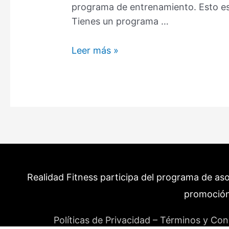
programa de entrenamiento. Esto es 
Tienes un programa …
Entrenamiento
Leer más »
Personalizado:
Cómo
personalizar
un
entrenamiento
(Guía)
Realidad Fitness participa del programa de as
promoción
Políticas de Privacidad – Términos y Con