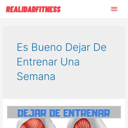
Ir
Men
al
contenido
princ
Es Bueno Dejar De
Entrenar Una
Semana