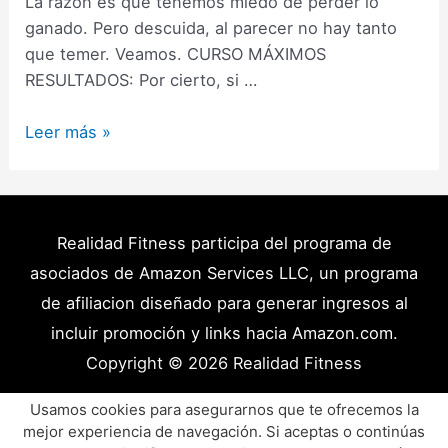
La razón es que tenemos miedo de perder lo
ganado. Pero descuida, al parecer no hay tanto
que temer. Veamos. CURSO MÁXIMOS
RESULTADOS: Por cierto, si …
Dejar
Leer más »
de
entrenar
y
perder
Realidad Fitness participa del programa de
masa
asociados de Amazon Services LLC, un programa
muscular
de afiliacion diseñado para generar ingresos al
(Todo
incluir promoción y links hacia Amazon.com.
lo
Copyright © 2026
Realidad Fitness
que
tienes
Políticas de Privacidad – Términos y Condiciones
Usamos cookies para asegurarnos que te ofrecemos la
que
mejor experiencia de navegación. Si aceptas o continúas
Disclaimer Médico
Contacto
Artículos
saber)