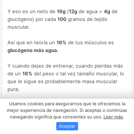
Y eso es un neto de
16g
(
12g
de agua +
4g
de
glucógeno) por cada
100
gramos de tejido
muscular.
Así que en teoría un
16%
de tus músculos es
glucógeno más agua.
Y cuando dejes de entrenar, cuando pierdas más
de un
16%
del peso o tal vez tamaño muscular, lo
que le sigue es probablemente masa muscular
pura.
Usamos cookies para asegurarnos que te ofrecemos la
Pero antes de eso, estás perdiendo una
mejor experiencia de navegación. Si aceptas o continúas
combinación de músculo, agua y glucógeno.
navegando significa que consientes su uso.
Leer más
.
Aceptar
Y si te das cuenta al mes de dejar de entrenar haz