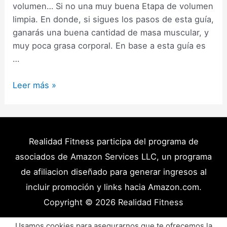
volumen… Si no una muy buena Etapa de volumen
limpia. En donde, si sigues los pasos de esta guía,
ganarás una buena cantidad de masa muscular, y
muy poca grasa corporal. En base a esta guía es
…
Cómo
Leer más »
Hacer
una
Etapa
de
Realidad Fitness participa del programa de
Volumen
asociados de Amazon Services LLC, un programa
Limpio:
de afiliacion diseñado para generar ingresos al
Guía
incluir promoción y links hacia Amazon.com.
Completa
Copyright © 2026
Realidad Fitness
(2025)
Políticas de Privacidad – Términos y Condiciones
Usamos cookies para asegurarnos que te ofrecemos la