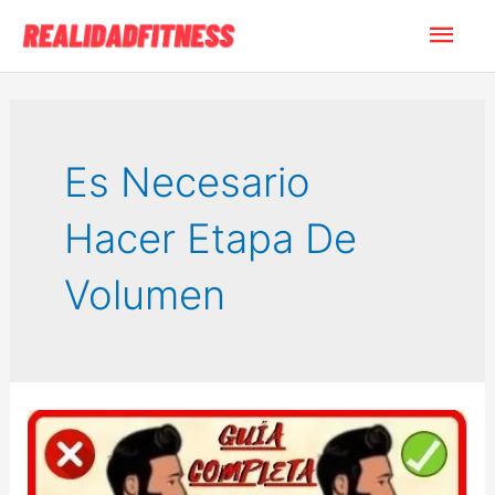
Ir
Men
al
contenido
princ
Es Necesario
Hacer Etapa De
Volumen