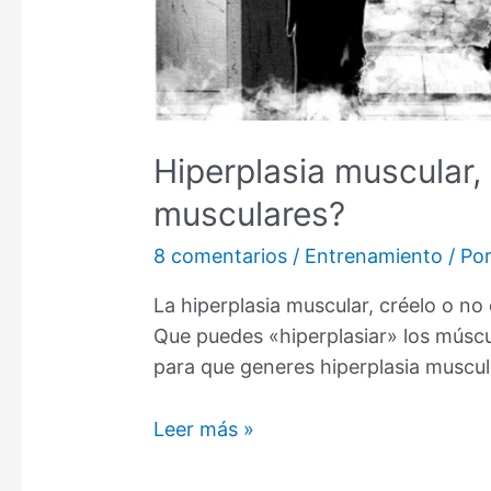
Hiperplasia muscular,
musculares?
8 comentarios
/
Entrenamiento
/ Po
La hiperplasia muscular, créelo o no
Que puedes «hiperplasiar» los múscu
para que generes hiperplasia muscul
Hiperplasia
Leer más »
muscular,
se