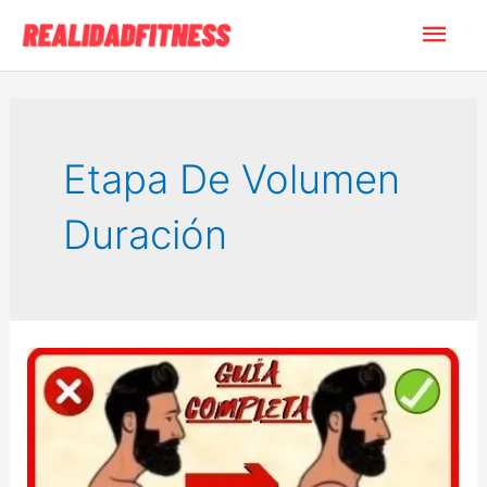
Ir
Men
al
contenido
princ
Etapa De Volumen
Duración