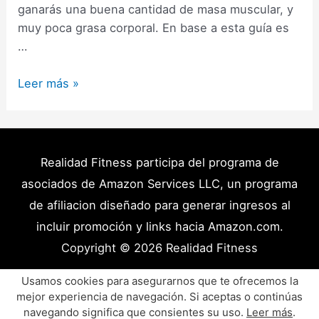
ganarás una buena cantidad de masa muscular, y
muy poca grasa corporal. En base a esta guía es
…
Cómo
Leer más »
Hacer
una
Etapa
de
Realidad Fitness participa del programa de
Volumen
asociados de Amazon Services LLC, un programa
Limpio:
de afiliacion diseñado para generar ingresos al
Guía
incluir promoción y links hacia Amazon.com.
Completa
Copyright © 2026
Realidad Fitness
(2025)
Políticas de Privacidad – Términos y Condiciones
Usamos cookies para asegurarnos que te ofrecemos la
mejor experiencia de navegación. Si aceptas o continúas
Disclaimer Médico
Contacto
Artículos
navegando significa que consientes su uso.
Leer más
.