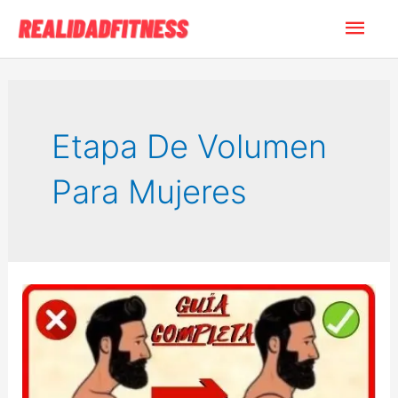
Ir
Men
al
contenido
princ
Etapa De Volumen
Para Mujeres