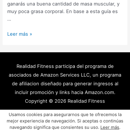
ganarás una buena cantidad de masa muscular, y
muy poca grasa corporal. En base a esta guía es
…
Cómo
Leer más »
Hacer
una
Etapa
de
Realidad Fitness participa del programa de
Volumen
asociados de Amazon Services LLC, un programa
Limpio:
de afiliacion diseñado para generar ingresos al
Guía
incluir promoción y links hacia Amazon.com.
Completa
Copyright © 2026
Realidad Fitness
(2025)
Políticas de Privacidad – Términos y Condiciones
Usamos cookies para asegurarnos que te ofrecemos la
mejor experiencia de navegación. Si aceptas o continúas
Disclaimer Médico
Contacto
Artículos
navegando significa que consientes su uso.
Leer más
.