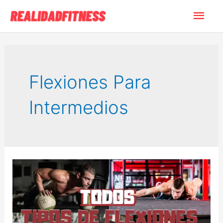
Ir
Men
al
contenido
princ
Flexiones Para
Intermedios