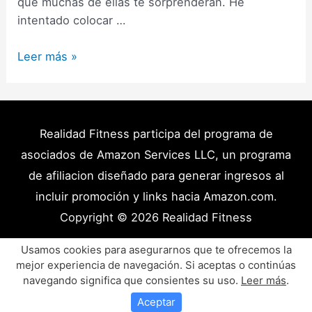
que muchas de ellas te sorprenderán. He
intentado colocar …
126
Leer más »
Tipos
de
Flexiones
y
Realidad Fitness participa del programa de
Variaciones:
asociados de Amazon Services LLC, un programa
La
de afiliacion diseñado para generar ingresos al
Guía
incluir promoción y links hacia Amazon.com.
Más
Copyright © 2026
Realidad Fitness
Completa
(2024)
Políticas de Privacidad – Términos y Condiciones
Usamos cookies para asegurarnos que te ofrecemos la
mejor experiencia de navegación. Si aceptas o continúas
Disclaimer Médico
Contacto
Artículos
navegando significa que consientes su uso.
Leer más
.
Productos y Recursos Recomendados
Aceptar