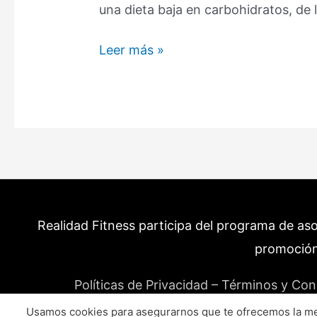
una dieta baja en carbohidratos, de 
Qué
Leer más »
frutas
tienen
menos
azúcar?
Estas
son
las
15
Realidad Fitness participa del programa de as
con
la
promoción
menor
Políticas de Privacidad – Términos y Con
cantidad.
Usamos cookies para asegurarnos que te ofrecemos la mej