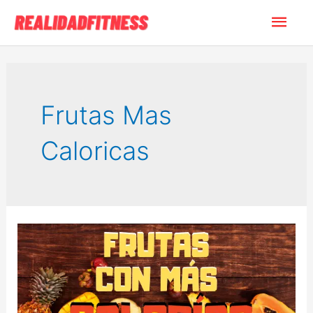
Ir
Men
al
contenido
princ
Frutas Mas
Caloricas