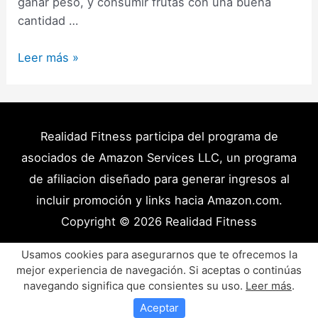
ganar peso, y consumir frutas con una buena
cantidad …
Frutas
Leer más »
con
más
calorías:
Sabes
Realidad Fitness participa del programa de
si
asociados de Amazon Services LLC, un programa
las
de afiliacion diseñado para generar ingresos al
estás
incluir promoción y links hacia Amazon.com.
consumiendo?
Copyright © 2026
Realidad Fitness
(Aquí
hay
Políticas de Privacidad – Términos y Condiciones
Usamos cookies para asegurarnos que te ofrecemos la
15)
mejor experiencia de navegación. Si aceptas o continúas
Disclaimer Médico
Contacto
Artículos
navegando significa que consientes su uso.
Leer más
.
Productos y Recursos Recomendados
Aceptar