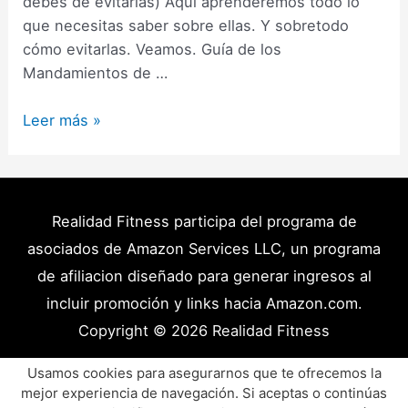
debes de evitarlas) Aquí aprenderemos todo lo
que necesitas saber sobre ellas. Y sobretodo
cómo evitarlas. Veamos. Guía de los
Mandamientos de …
Grasas
Leer más »
Hidrogenadas:
Qué
son,
Dónde
Realidad Fitness participa del programa de
se
asociados de Amazon Services LLC, un programa
encuentran
de afiliacion diseñado para generar ingresos al
y
incluir promoción y links hacia Amazon.com.
Cómo
Copyright © 2026
Realidad Fitness
evitarlas
Políticas de Privacidad – Términos y Condiciones
Usamos cookies para asegurarnos que te ofrecemos la
mejor experiencia de navegación. Si aceptas o continúas
Disclaimer Médico
Contacto
Artículos