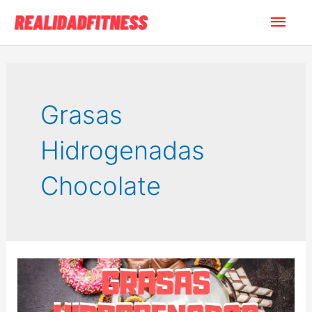
Ir
Men
al
contenido
princ
Grasas
Hidrogenadas
Chocolate