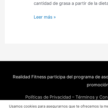
cantidad de grasa a partir de la di
15
Leer más »
Alimentos
con
Grasas
Buenas
Que
NO
pueden
faltar
Realidad Fitness participa del programa de as
en
tu
promoción
Dieta.
Políticas de Privacidad – Términos y Con
Usamos cookies para asegurarnos que te ofrecemos la mej