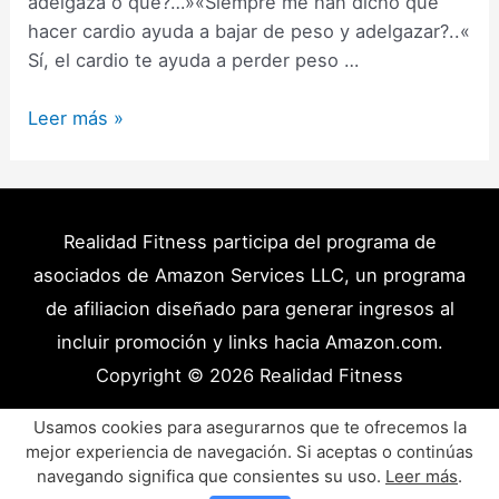
adelgaza o qué?…»«Siempre me han dicho que
hacer cardio ayuda a bajar de peso y adelgazar?..«
Sí, el cardio te ayuda a perder peso …
Por
Leer más »
Qué
Hago
Cardio
y
Realidad Fitness participa del programa de
no
asociados de Amazon Services LLC, un programa
Bajo
de afiliacion diseñado para generar ingresos al
de
incluir promoción y links hacia Amazon.com.
Peso
Copyright © 2026
Realidad Fitness
ni
Adelgazo?
Políticas de Privacidad – Términos y Condiciones
Usamos cookies para asegurarnos que te ofrecemos la
(11
mejor experiencia de navegación. Si aceptas o continúas
Disclaimer Médico
Contacto
Artículos
Razones)
navegando significa que consientes su uso.
Leer más
.
Productos y Recursos Recomendados