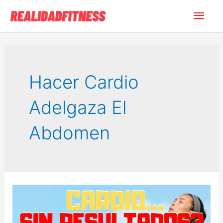
Ir
Men
al
contenido
princ
Hacer Cardio
Adelgaza El
Abdomen