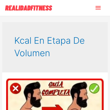
Ir
Men
al
contenido
princ
Kcal En Etapa De
Volumen