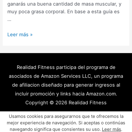
ganarás una buena cantidad de masa muscular, y
muy poca grasa corporal. En base a esta guía es
…
Cómo
Leer más »
Hacer
una
Etapa
de
Realidad Fitness participa del programa de
Volumen
asociados de Amazon Services LLC, un programa
Limpio:
de afiliacion diseñado para generar ingresos al
Guía
incluir promoción y links hacia Amazon.com.
Completa
Copyright © 2026
Realidad Fitness
(2025)
Políticas de Privacidad – Términos y Condiciones
Usamos cookies para asegurarnos que te ofrecemos la
mejor experiencia de navegación. Si aceptas o continúas
Disclaimer Médico
Contacto
Artículos
navegando significa que consientes su uso.
Leer más
.