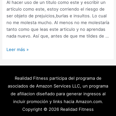
Al hacer uso de un titulo como este y escribir un
artículo como este, estoy corriendo el riesgo de
ser objeto de prejuicios,burlas e insultos. Lo cual
no me molesta mucho. Al menos no me molestaría
tanto como que leas este articulo y no aprendas
nada nuevo. Así que, antes de que me tildes de …
Las
Leer más »
dominadas
trabajan
tus
tríceps?
Realidad Fitness participa del programa de
(Sorprendentemente
asociados de Amazon Services LLC, un programa
sí,
de afiliacion diseñado para generar ingresos al
y
incluir promoción y links hacia Amazon.com.
es
Copyright © 2026
Realidad Fitness
por