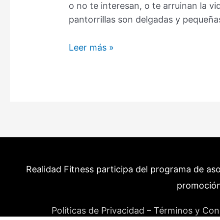
o no te interesan, o te arruinan la v
pantorrillas son delgadas y pequeña
Por
Leer más »
qué
tus
pantorrillas
son
delgadas
y
pequeñas?
Realidad Fitness participa del programa de as
promoción
Políticas de Privacidad – Términos y Con