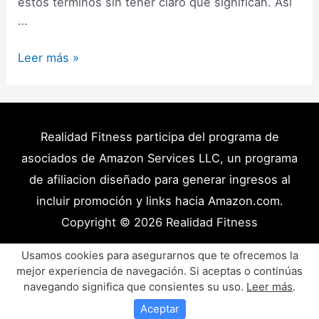
estos términos sin tener claro qué significan. Así
…
Metabolismo
Leer más »
rápido
y
lento?
Qué
Realidad Fitness participa del programa de
es?
asociados de Amazon Services LLC, un programa
Cuál
de afiliacion diseñado para generar ingresos al
tienes
incluir promoción y links hacia Amazon.com.
tu?
Copyright © 2026
Realidad Fitness
Es
el
Políticas de Privacidad – Términos y Condiciones
Usamos cookies para asegurarnos que te ofrecemos la
culpable?
mejor experiencia de navegación. Si aceptas o continúas
Disclaimer Médico
Contacto
Artículos
navegando significa que consientes su uso.
Leer más
.
Productos y Recursos Recomendados
Aceptar