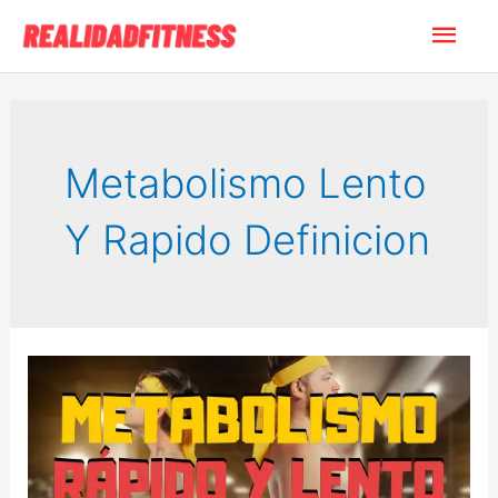
Ir
Men
al
contenido
princ
Metabolismo Lento
Y Rapido Definicion