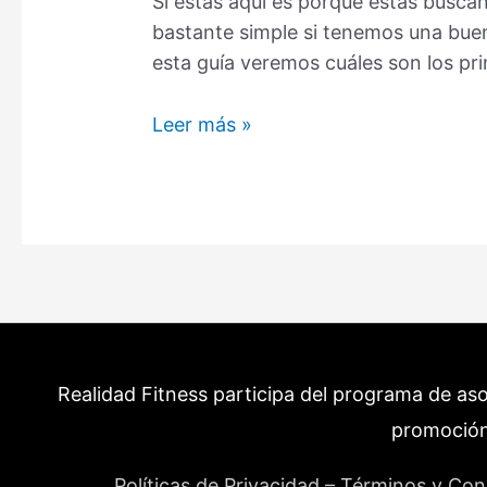
Si estás aquí es porque estás buscan
bastante simple si tenemos una bue
esta guía veremos cuáles son los pr
Pérdida
Leer más »
de
Grasa
Corporal:
Qué
es,
Cómo
Funciona
y
Realidad Fitness participa del programa de as
Conseguirla
(Guía
promoción
Completa)
Políticas de Privacidad – Términos y Con