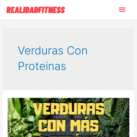
Ir
Men
al
contenido
princ
Verduras Con
Proteinas