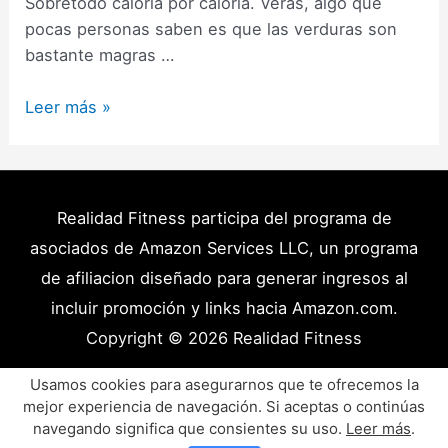
Sobretodo caloría por caloría. Verás, algo que
pocas personas saben es que las verduras son
bastante magras …
Verduras
Leer más »
con
más
proteínas
que
Realidad Fitness participa del programa de
puedes
asociados de Amazon Services LLC, un programa
agregar
de afiliacion diseñado para generar ingresos al
a
incluir promoción y links hacia Amazon.com.
tu
Copyright © 2026
Realidad Fitness
dieta.
Políticas de Privacidad – Términos y Condiciones
Usamos cookies para asegurarnos que te ofrecemos la
mejor experiencia de navegación. Si aceptas o continúas
Disclaimer Médico
Contacto
Artículos
navegando significa que consientes su uso.
Leer más
.
Productos y Recursos Recomendados