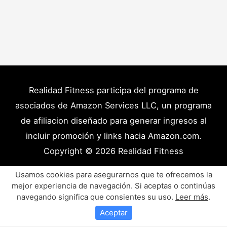
Realidad Fitness participa del programa de
asociados de Amazon Services LLC, un programa
de afiliacion diseñado para generar ingresos al
incluir promoción y links hacia Amazon.com.
Copyright © 2026
Realidad Fitness
Políticas de Privacidad – Términos y Condiciones
Usamos cookies para asegurarnos que te ofrecemos la
mejor experiencia de navegación. Si aceptas o continúas
Disclaimer Médico
Contacto
Artículos
navegando significa que consientes su uso.
Leer más
.
Productos y Recursos Recomendados
Aceptar