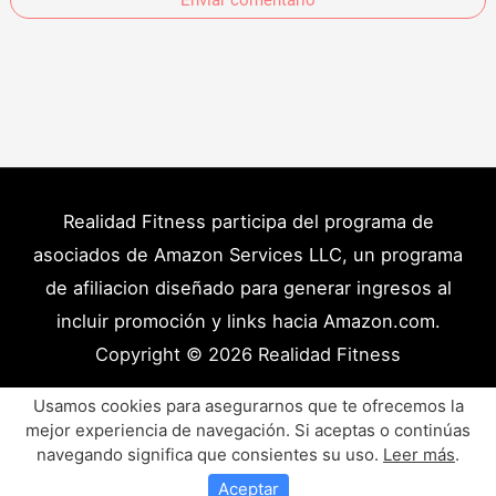
Realidad Fitness participa del programa de
asociados de Amazon Services LLC, un programa
de afiliacion diseñado para generar ingresos al
incluir promoción y links hacia Amazon.com.
Copyright © 2026
Realidad Fitness
Políticas de Privacidad – Términos y Condiciones
Usamos cookies para asegurarnos que te ofrecemos la
mejor experiencia de navegación. Si aceptas o continúas
Disclaimer Médico
Contacto
Artículos
navegando significa que consientes su uso.
Leer más
.
Productos y Recursos Recomendados
Aceptar