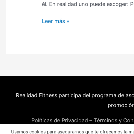
él. En realidad uno puede escoger: P
12
Leer más »
alimentos
con
omega
3
que
NO
pueden
faltar
Realidad Fitness participa del programa de as
en
tu
promoción
dieta
Políticas de Privacidad – Términos y Con
Usamos cookies para asegurarnos que te ofrecemos la mej