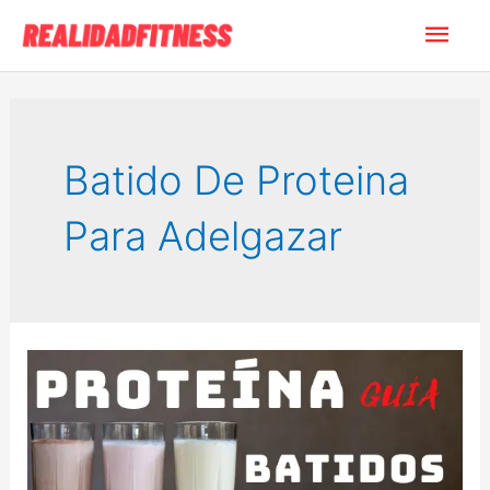
Ir
Men
al
contenido
princ
Batido De Proteina
Para Adelgazar