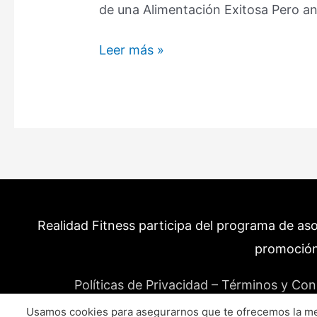
de una Alimentación Exitosa Pero an
Alimentos
Leer más »
con
Calorías
Negativas:
Qué
son?
Existen?
Cuáles
son?
Realidad Fitness participa del programa de as
promoción
Políticas de Privacidad – Términos y Con
Usamos cookies para asegurarnos que te ofrecemos la mej