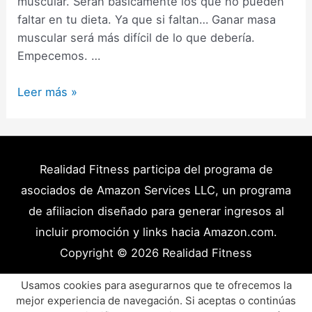
muscular. Serán básicamente los que no pueden
faltar en tu dieta. Ya que si faltan… Ganar masa
muscular será más difícil de lo que debería.
Empecemos. …
Alimentos
Leer más »
para
Ganar
Masa
Muscular
Realidad Fitness participa del programa de
Que
asociados de Amazon Services LLC, un programa
NO
de afiliacion diseñado para generar ingresos al
Pueden
incluir promoción y links hacia Amazon.com.
Faltar
Copyright © 2026
Realidad Fitness
en
Tu
Políticas de Privacidad – Términos y Condiciones
Usamos cookies para asegurarnos que te ofrecemos la
Dieta
mejor experiencia de navegación. Si aceptas o continúas
Disclaimer Médico
Contacto
Artículos