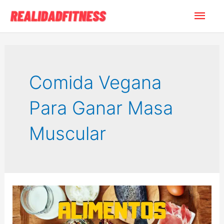
Ir
Men
al
contenido
princ
Comida Vegana
Para Ganar Masa
Muscular