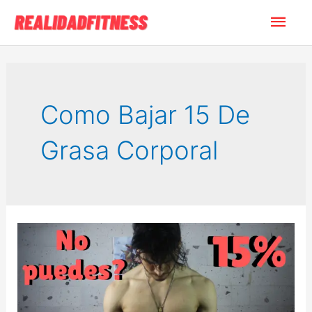
Ir
Men
al
contenido
princ
Como Bajar 15 De
Grasa Corporal