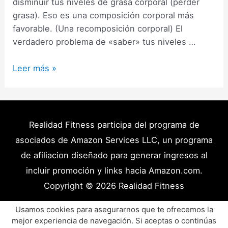
disminuir tus niveles de grasa corporal (perder
grasa). Eso es una composición corporal más
favorable. (Una recomposición corporal) El
verdadero problema de «saber» tus niveles …
Cómo
Leer más »
calcular
el
porcentaje
de
Realidad Fitness participa del programa de
grasa
asociados de Amazon Services LLC, un programa
corporal
de afiliacion diseñado para generar ingresos al
(Varias
incluir promoción y links hacia Amazon.com.
Maneras)
Copyright © 2026
Realidad Fitness
Políticas de Privacidad – Términos y Condiciones
Usamos cookies para asegurarnos que te ofrecemos la
mejor experiencia de navegación. Si aceptas o continúas
Disclaimer Médico
Contacto
Artículos