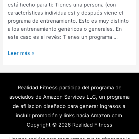
está hecho para ti: Tienes una persona (con
características individuales) y después viene el
programa de entrenamiento. Esto es muy distinto
a los entrenamiento genéricos o generales. En
este caso es al revés: Tienes un programa …
Entrenamiento
Leer más »
Personalizado:
Cómo
personalizar
un
Realidad Fitness participa del programa de
entrenamiento
asociados de Amazon Services LLC, un programa
(Guía)
de afiliacion diseñado para generar ingresos al
incluir promoción y links hacia Amazon.com.
Copyright © 2026
Realidad Fitness