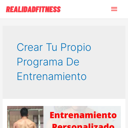
Ir
Men
al
contenido
princ
Crear Tu Propio
Programa De
Entrenamiento