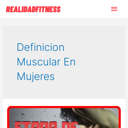
Ir
Men
al
contenido
princ
Definicion
Muscular En
Mujeres