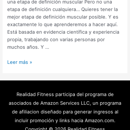
una etapa de definición muscular Pero no una
etapa de definición cualquiera… Quieres tener la
mejor etapa de definición muscular posible. Y es
exactamente lo que aprenderemos a hacer aquí.
Está basada en evidencia científica y experiencia
propia, trabajando con varias personas por
muchos años. Y …
Cómo
Leer más »
Hacer
una
Etapa
de
Realidad Fitness participa del programa de
Definición
asociados de Amazon Services LLC, un programa
Muscular:
de afiliacion diseñado para generar ingresos al
Guía
incluir promoción y links hacia Amazon.com.
Completa
Copyright © 2026
Realidad Fitness
(2025)