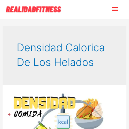
Ir
Men
al
contenido
princ
Densidad Calorica
De Los Helados