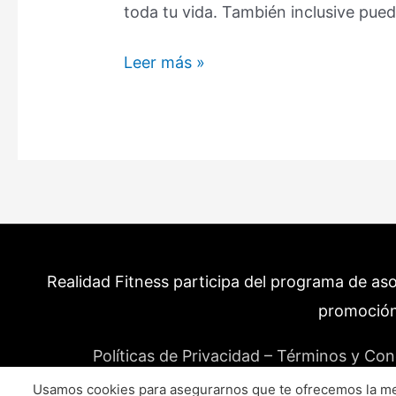
toda tu vida. También inclusive pue
Densidad
Leer más »
Calórica
De
los
Alimentos:
La
Clave
del
Éxito
Realidad Fitness participa del programa de as
en
las
promoción
Dietas
Políticas de Privacidad – Términos y Con
Usamos cookies para asegurarnos que te ofrecemos la mej