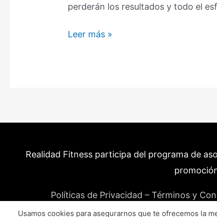
perderán los resultados y todo el e
La
Leer más »
Dieta
Inversa:
Qué
es?
Y
por
que
No
Realidad Fitness participa del programa de as
debes
de
promoción
hacerla
Políticas de Privacidad – Términos y Con
(Mejor
haz
Usamos cookies para asegurarnos que te ofrecemos la mej